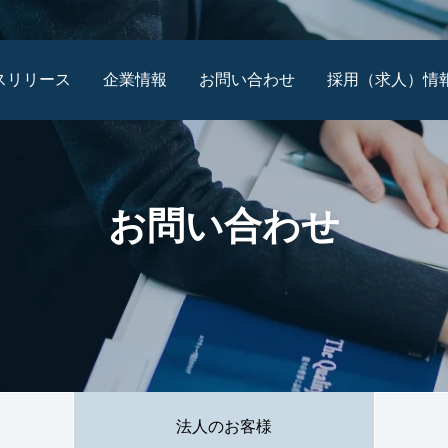
スリリース
企業情報
お問い合わせ
採用（求人）情
なお知らせ
会社概要
個人のお客様
お問い合わせ
沿革
法人のお客様
役員経歴
報道・プレスの方
アクセス
CSR活動
法人のお客様